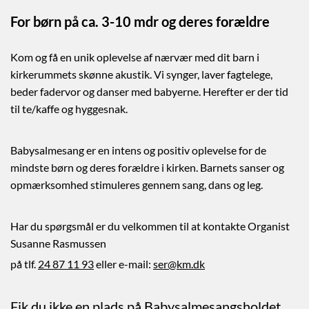
For børn på ca. 3-10 mdr og deres
forældre
Kom og få en unik oplevelse af nærvær med dit barn i
kirkerummets skønne akustik. Vi synger, laver fagtelege,
beder fadervor og danser med babyerne. Herefter er der tid
til te/kaffe og hyggesnak.
Babysalmesang er en intens og positiv oplevelse for de
mindste børn og deres forældre i kirken. Barnets sanser og
op­mærksomhed stimuleres gennem sang, dans og leg.
Har du spørgsmål er du velkommen til at kontakte Organist
Susanne Rasmussen
på tlf.
24 87 11 93
eller e-mail:
ser@km.dk
F
ik du ikke en plads på Babysalmesangsholdet,