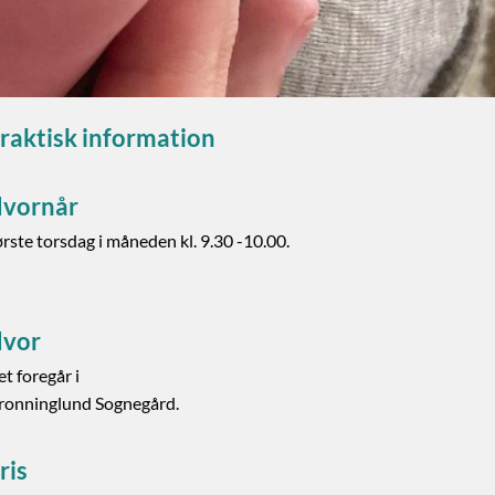
raktisk information
vornår
rste torsdag i måneden kl. 9.30 -10.00.
vor
t foregår i
ronninglund Sognegård.
ris