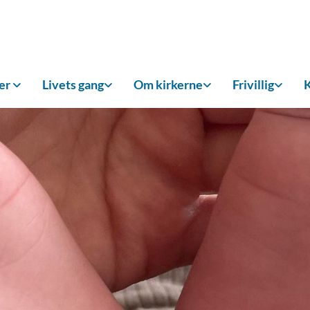
ker
Livets gang
Om kirkerne
Frivillig