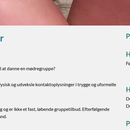
er
P
H
Fø
il at danne en mødregruppe?
 fysisk og udveksle kontaktoplysninger i trygge og uformelle
H
De
D
 og er ikke et fast, løbende gruppetilbud. Efterfølgende
ånd.
P