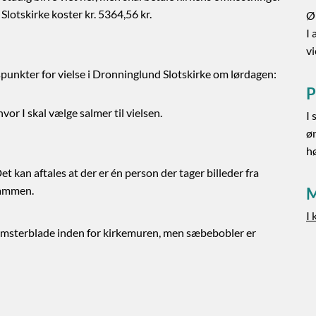
Slotskirke koster kr. 5364,56 kr.
Ø
I
vi
spunkter for vielse i Dronninglund Slotskirke om lørdagen:
P
or I skal vælge salmer til vielsen.
I 
øn
hø
Det kan aftales at der er én person der tager billeder fra
sammen.
M
I 
r blomsterblade inden for kirkemuren, men sæbebobler er