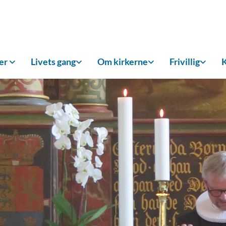
ker
Livets gang
Om kirkerne
Frivillig