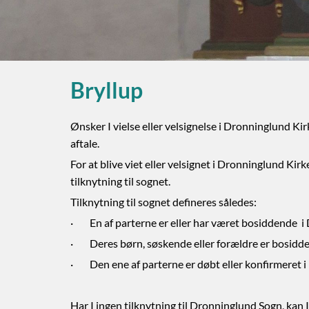
Bryllup
Ønsker I vielse eller velsignelse i Dronninglund Kir
aftale.
For at blive viet eller velsignet i Dronninglund Kirk
tilknytning til sognet.
Tilknytning til sognet defineres således:
· En af parterne er eller har været bosiddende i 
· Deres børn, søskende eller forældre er bosidden
· Den ene af parterne er døbt eller konfirmeret i
Har I ingen tilknytning til Dronninglund Sogn, kan I