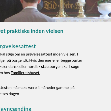
et praktiske inden vielsen
røvelsesattest
skal søge om en prøvelsesattest inden vielsen, I
øger på
borger.dk
.
Hvis den ene eller begge parter
ke er dansk eller nordisk statsborger skal I søge
en hos
Familieretshuset.
ttesten må maks være 4 måneder gammel på
elses dagen.
avneænding