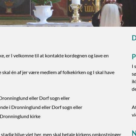
D
ke, er I velkomne til at kontakte kordegnen og lave en
P
I 
e skal én af jer være medlem af folkekirken og I skal have
s
ik
d
Dronninglund eller Dorf sogn eller
de i Dronninglund eller Dorf sogn eller
A
vi
 Dronninglund kirke
N
 stadig blive viet her, men skal betale kirkens omkostninger