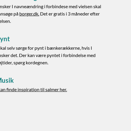
nsker I navneændring i forbindese med vielsen skal
 ansøge på
borger.dk
.
Det er gratis i 3 måneder efter
elsen.
ynt
skal selv sørge for pynt i bænkerækkerne, hvis I
sker det. Der kan være pyntet i forbindelse med
jtider, spørg kordegnen.
usik
kan finde inspiration til salmer her.