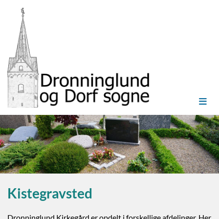
Kistegravsted
Dronninglund Kirkegård er opdelt i forskellige afdelinger. Her